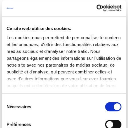
Read More
Ce site web utilise des cookies.
Les cookies nous permettent de personnaliser le contenu
et les annonces, d'offrir des fonctionnalités relatives aux
médias sociaux et d'analyser notre trafic. Nous
partageons également des informations sur l'utilisation de
notre site avec nos partenaires de médias sociaux, de
publicité et d'analyse, qui peuvent combiner celles-ci
avec d'autres informations que vous leur avez fournies
ou qu'ils ont collectées lors de votre utilisation de leurs
services.
Sélection
Nécessaires
du
consentement
Category
Delachaux
Signalling
Préférences