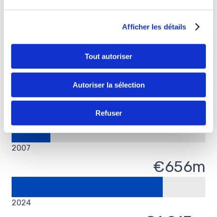
Revenues
Afficher les détails
(In € millions)
1997: French accounting practices
Tout autoriser
2007: IFRS
Autoriser la sélection
1997
€
167
m
Refuser
2007
€
656
m
2024