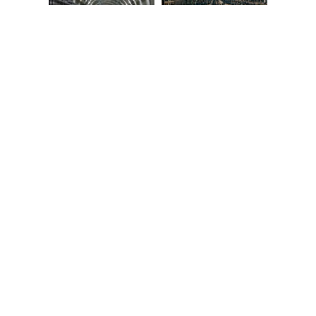
Group
History
Governance
Key Figures
Commitment
Teams
Group