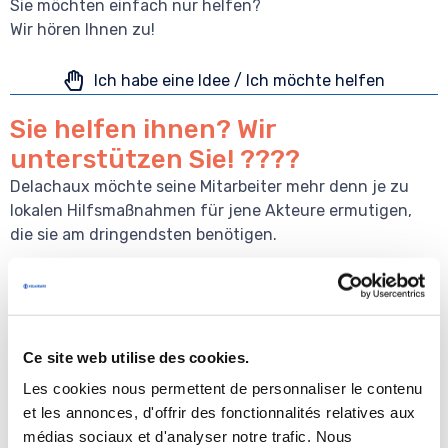
Sie möchten einfach nur helfen?
Wir hören Ihnen zu!
Ich habe eine Idee / Ich möchte helfen
Sie helfen ihnen? Wir
unterstützen Sie! ????
Delachaux möchte seine Mitarbeiter mehr denn je zu
lokalen Hilfsmaßnahmen für jene Akteure ermutigen,
die sie am dringendsten benötigen.
Das
„WE Community“
bedeutet:
???? eine Toolbox zur lokalen Organisation Ihrer
Aktionen
???? Möglichkeiten für ehrenamtliche Tätigkeiten in
Ce site web utilise des cookies.
verschiedenen Formen
Les cookies nous permettent de personnaliser le contenu
????????ein Netzwerk von Referenten an den
et les annonces, d'offrir des fonctionnalités relatives aux
Standorten und von Mitgliedern des
médias sociaux et d'analyser notre trafic. Nous
Gemeindeausschusses in Ihren Unternehmen