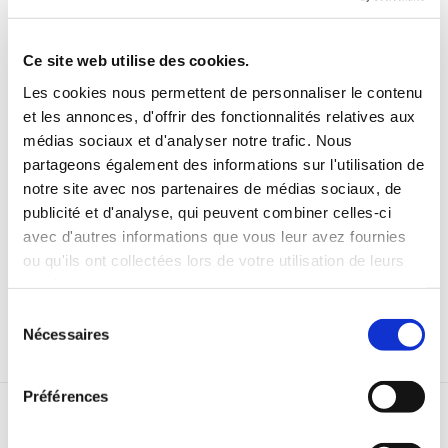
avant les caractéristiques communes qui unissent
nos plus de 4 000 collaborateurs. Forts de plus de
120 ans d’histoire, nous continuons à placer la
Ce site web utilise des cookies.
croissance durable, l’innovation et l’excellence au
Les cookies nous permettent de personnaliser le contenu
cœur de notre mission auprès de nos clients,
et les annonces, d'offrir des fonctionnalités relatives aux
partenaires et communautés.
médias sociaux et d'analyser notre trafic. Nous
partageons également des informations sur l'utilisation de
Explorez notre vision de l’avenir et découvrez
notre site avec nos partenaires de médias sociaux, de
comment nous contribuons à façonner les
publicité et d'analyse, qui peuvent combiner celles-ci
industries de demain. La brochure complète est
avec d'autres informations que vous leur avez fournies
disponible en anglais ici et en français ici.
ou qu'ils ont collectées lors de votre utilisation de leurs
services.
Télécharger la brochure
Sélection
Nécessaires
du
consentement
Préférences
RELATED STORIES