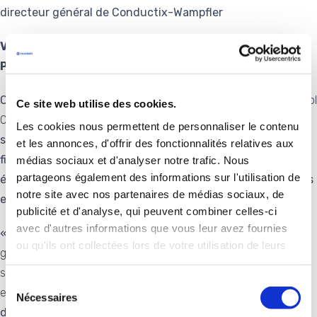
directeur général de Conductix-Wampfler
Vers une nouvelle phase de développement pour
Pandrol
Ce transfert s’inscrit dans le cadre de la stratégie «
Pandrol
Ce site web utilise des cookies.
On-Track 2028
», qui vise à concentrer les activités de la
Les cookies nous permettent de personnaliser le contenu
société sur ses segments principaux : les systèmes de
et les annonces, d'offrir des fonctionnalités relatives aux
fixation, les solutions de soudure aluminothermiques, les
médias sociaux et d'analyser notre trafic. Nous
partageons également des informations sur l'utilisation de
équipements de signalisation et les équipements résilients
notre site avec nos partenaires de médias sociaux, de
et durables.
publicité et d'analyse, qui peuvent combiner celles-ci
avec d'autres informations que vous leur avez fournies
«
L’application de cette nouvelle stratégie a déjà commencé à
ou qu'ils ont collectées lors de votre utilisation de leurs
générer une croissance significative et profitable pour la
services.
société. Je remercie l’ensemble des équipes Pandrol pour leur
Sélection
engagement et les résultats déjà obtenus à ce jour
. » a
Nécessaires
du
déclaré Nicolas Groult, le Directeur Général de Pandrol.