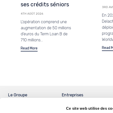
ses crédits séniors
3RD AV
4TH AOÛT 2026
En 20
Delach
L'opération comprend une
déplo
augmentation de 50 millions
progr
d’euros du Term Loan B de
Worldw
710 millions...
Read 
Read More
Le Groupe
Entreprises
Histoire
Activités d’Infrastructure
Ce site web utilise des co
du Rail
Gouvernance