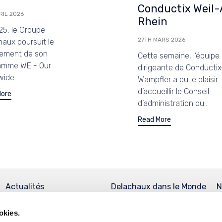
Conductix Weil
RIL 2026
Rhein
25, le Groupe
27TH MARS 2026
aux poursuit le
iement de son
Cette semaine, l’équipe
amme WE - Our
dirigeante de Conductix
ide...
Wampfler a eu le plaisir
d’accueillir le Conseil
More
d’administration du...
Read More
Actualités
Delachaux dans le Monde
N
s
okies.