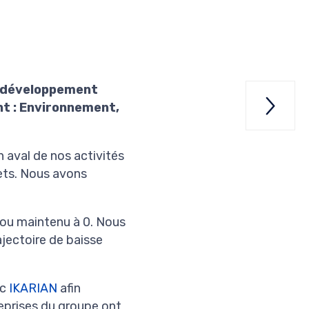
e développement

Le
t : Environnement,
 aval de nos activités
ets. Nous avons
 ou maintenu à 0. Nous
ajectoire de baisse
ec
IKARIAN
afin
reprises du groupe ont