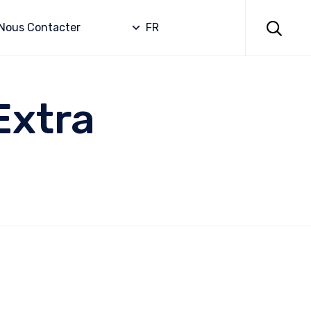
Skip
to

Nous Contacter
FR
content
Extra