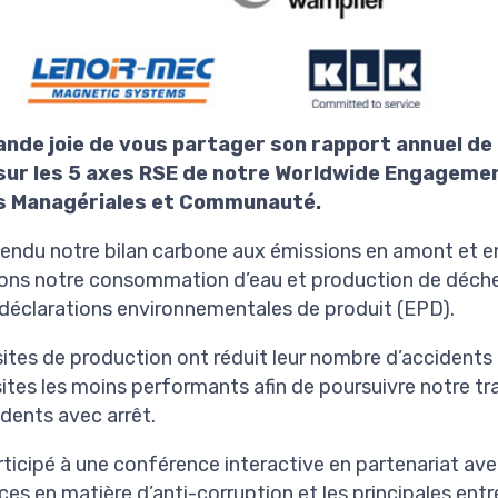
rande joie de vous partager son rapport annuel d
sur les 5 axes RSE de notre Worldwide Engagemen
es Managériales et Communauté.
tendu notre bilan carbone aux émissions en amont et en
rons notre consommation d’eau et production de déch
déclarations environnementales de produit (EPD).
sites de production ont réduit leur nombre d’accidents
 sites les moins performants afin de poursuivre notre tr
dents avec arrêt.
ticipé à une conférence interactive en partenariat av
es en matière d’anti-corruption et les principales ent