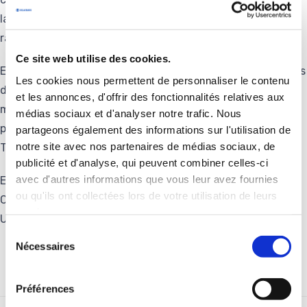
la disponibilité et de la durée de vie de l’infrastructure du
rail.
Ce site web utilise des cookies.
Eran Gartner a une solide expérience internationale de plus
Les cookies nous permettent de personnaliser le contenu
de 20 années dans le monde ferroviaire en ingénierie,
et les annonces, d'offrir des fonctionnalités relatives aux
management de projets, de services, et vente, acquise
médias sociaux et d'analyser notre trafic. Nous
principalement au sein de Bombardier / ABB Daimler-Benz
partageons également des informations sur l'utilisation de
notre site avec nos partenaires de médias sociaux, de
Transportation.
publicité et d'analyse, qui peuvent combiner celles-ci
avec d'autres informations que vous leur avez fournies
Eran Gartner a une licence en Mechanical Engineering de
ou qu'ils ont collectées lors de votre utilisation de leurs
Cornell University (1988) et est titulaire d’un MBA de
services.
University of Virginia (1992).
Sélection
Nécessaires
du
consentement
Préférences